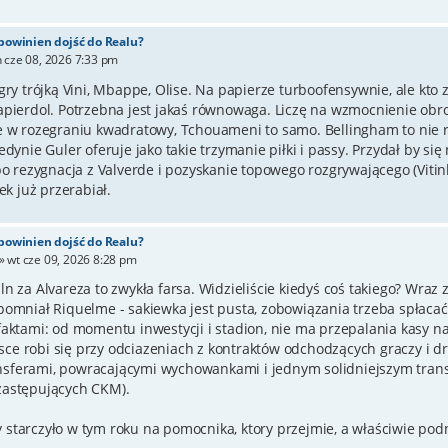
 powinien dojść do Realu?
 cze 08, 2026 7:33 pm
gry trójką Vini, Mbappe, Olise. Na papierze turboofensywnie, ale kto 
apierdol. Potrzebna jest jakaś równowaga. Liczę na wzmocnienie obr
e w rozegraniu kwadratowy, Tchouameni to samo. Bellingham to nie roz
edynie Guler oferuje jako takie trzymanie piłki i passy. Przydał by s
bo rezygnacja z Valverde i pozyskanie topowego rozgrywającego (Vitinh
ek już przerabiał.
 powinien dojść do Realu?
»
wt cze 09, 2026 8:28 pm
ln za Alvareza to zwykła farsa. Widzieliście kiedyś coś takiego? Wr
omniał Riquelme - sakiewka jest pusta, zobowiązania trzeba spłacać. 
faktami: od momentu inwestycji i stadion, nie ma przepalania kasy na
e robi się przy odciazeniach z kontraktów odchodzących graczy i dr
ferami, powracającymi wychowankami i jednym solidniejszym transf
zastępujących CKM).
starczyło w tym roku na pomocnika, ktory przejmie, a właściwie podn