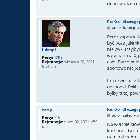
t
doprowadziło do
Re: Kto i dlaczego
P
autor:
lukexpl
o
s
Perez zapowiedzi
t
być poza jakimk
nie wykluczyłbym
lukexpl
wyśmiało na X, 
Posty:
1398
całej Barcelonie
Rejestracja:
ndz maja 30, 2021
8:34 pm
sportowo nie je
Inna kwestia gd
odchodzi. Póki 
byłby tutaj pow
Re: Kto i dlaczego
zetep
P
autor:
zetep
»
p
Posty:
116
o
Rejestracja:
śr cze 02, 2021 1:50
s
No właśnie słow
pm
t
kochanej dwójki,
nam potrzebna ty