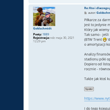
Re: Kto i dlaczego
P
autor:
Goldschm
o
s
Piłkarze za dar
t
Jest to jedynie 
Goldschmidt
Który jak wiemy 
Tak samo - jeśli
Posty:
1889
Rejestracja:
ndz maja 30, 2021
(BTW Trent
'd
12:29 pm
o amortyzacji ko
Analizy finansó
stadionu póki o
Dopiero od listo
rocznie - równow
Także jak ktoś 
https://www.nyti
I do tego księgu