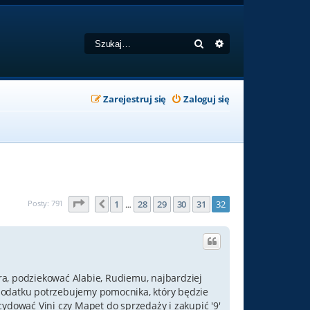
Szukaj
Wyszukiwanie zaa
Zarejestruj się
Zaloguj się
Strona
32
z
32
Posty: 791
1
28
29
30
31
32
Poprzednia
…
ra, podziekować Alabie, Rudiemu, najbardziej
 dodatku potrzebujemy pomocnika, który będzie
cydować Vini czy Mapet do sprzedaży i zakupić '9'