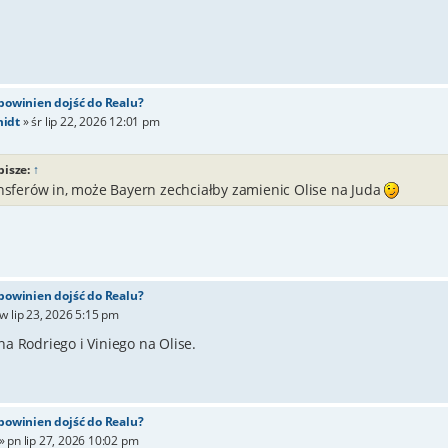
 powinien dojść do Realu?
idt
»
śr lip 22, 2026 12:01 pm
pisze:
↑
ansferów in, może Bayern zechciałby zamienic Olise na Juda
 powinien dojść do Realu?
w lip 23, 2026 5:15 pm
a Rodriego i Viniego na Olise.
 powinien dojść do Realu?
»
pn lip 27, 2026 10:02 pm