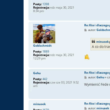
Posty:
1398
Rejestracja:
ndz maja 30, 2021
8:34 pm
Re: Kto i dlaczego
P
autor:
Goldschm
o
s
t
minusek
Goldschmidt
A co do tr
Posty:
1889
Rejestracja:
ndz maja 30, 2021
12:29 pm
Re: Kto i dlaczego
Gehu
P
autor:
Gehu
»
cz
Posty:
442
o
Rejestracja:
czw cze 03, 2021 9:52
s
Wymienić Fede n
am
t
Re: Kto i dlaczego
minusek
P
autor:
minusek
Posty:
1679