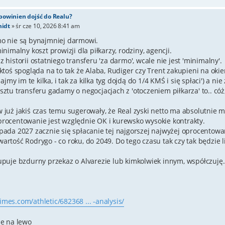
 powinien dojść do Realu?
idt
»
śr cze 10, 2026 8:41 am
mo nie są bynajmniej darmowi.
minimalny koszt prowizji dla piłkarzy, rodziny, agencji.
z historii ostatniego transferu 'za darmo', wcale nie jest 'minimalny'.
 ktoś spogląda na to tak że Alaba, Rudiger czy Trent zakupieni na ok
ajmy im te kilka, i tak za kilka tyg dojdą do 1/4 KMŚ i się spłaci') a
sztu transferu gadamy o negocjacjach z 'otoczeniem piłkarza' to.. cóż
w już jakiś czas temu sugerowały, że Real zyski netto ma absolutnie 
procentowanie jest względnie OK i kurewsko wysokie kontrakty.
pada 2027 zacznie się spłacanie tej najgorszej najwyżej oprocentowan
artość Rodrygo - co roku, do 2049. Do tego czasu tak czy tak będzie 
kupuje bzdurny przekaz o Alvarezie lub kimkolwiek innym, współczuj
mes.com/athletic/682368 ... -analysis/
je na lewo