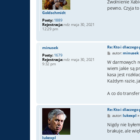
s
Zwolnienie Xabi
t
pewno. Czyja to
Goldschmidt
Posty:
1889
Rejestracja:
ndz maja 30, 2021
12:29 pm
Re: Kto i dlaczego
minusek
P
autor:
minusek
Posty:
1679
o
Rejestracja:
ndz maja 30, 2021
s
W darmowych roz
9:32 pm
t
wiem jakie są pr
kasa jest rozkł
Każdym razie, j
A co do transfe
Re: Kto i dlaczego
P
autor:
lukexpl
o
s
Nigdy nie byłem
t
brakuje, ale wię
lukexpl