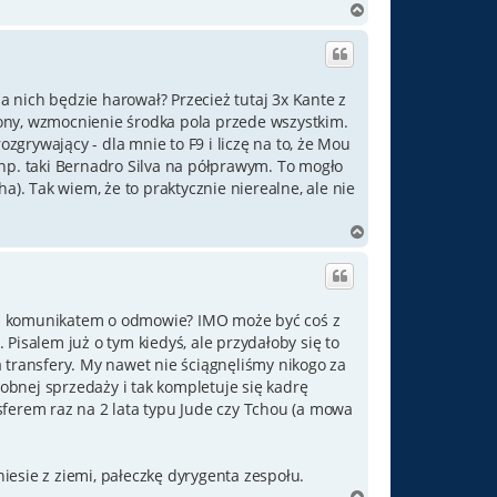
N
a
g
ó
r
za nich będzie harował? Przecież tutaj 3x Kante z
ę
ony, wzmocnienie środka pola przede wszystkim.
grywający - dla mnie to F9 i liczę na to, że Mou
ię np. taki Bernadro Silva na półprawym. To mogło
a). Tak wiem, że to praktycznie nierealne, ale nie
N
a
g
ó
r
az z komunikatem o odmowie? IMO może być coś z
ę
Pisalem już o tym kiedyś, ale przydałoby się to
 transfery. My nawet nie ściągnęliśmy nikogo za
obnej sprzedaży i tak kompletuje się kadrę
erem raz na 2 lata typu Jude czy Tchou (a mowa
iesie z ziemi, pałeczkę dyrygenta zespołu.
N