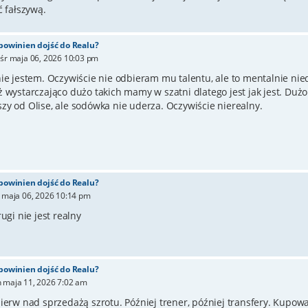
ć fałszywą.
 powinien dojść do Realu?
»
śr maja 06, 2026 10:03 pm
nie jestem. Oczywiście nie odbieram mu talentu, ale to mentalnie nie
ż wystarczająco dużo takich mamy w szatni dlatego jest jak jest. Dużo
zy od Olise, ale sodówka nie uderza. Oczywiście nierealny.
 powinien dojść do Realu?
r maja 06, 2026 10:14 pm
rugi nie jest realny
 powinien dojść do Realu?
 maja 11, 2026 7:02 am
pierw nad sprzedażą szrotu. Później trener, później transfery. Kupow