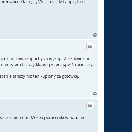
 bezowocne lata gry Viniciusa i Mbappe, to na
ę
N
a
g
ó
r
ć jednorazowo kapuchy za wykup. Aczkolwiek nie
ę
 i nie wiem też czy kluby sprzedają w 1 racie, czy
acznie tańszy niż ten kupiony za gotówkę.
N
a
g
ó
r
ym wzmocnieniem. Może i pomocników nam nie
ę