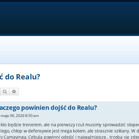
ć do Realu?
Szukaj
Wyszukiwanie zaawansowane
dlaczego powinien dojść do Realu?
r maja 06, 2026 8:50 am
 kto będzie trenerem, ale na pierwszy rzut musimy sprowadzić stope
ego, chłop w defensywie jest mega kotem, ale strasznie szklany. W
dy Camavinga, Cebula powinni odejść i najważniejsze.. trzeba się zde