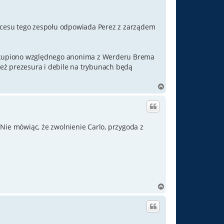
sukcesu tego zespołu odpowiada Perez z zarządem
dokupiono względnego anonima z Werderu Brema
eż prezesura i debile na trybunach będą
N
a
g
ó
r
Nie mówiąc, że zwolnienie Carlo, przygoda z
ę
N
a
g
ó
r