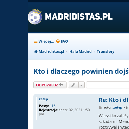
Więcej…
FAQ
Madridistas.pl
Hala Madrid
Transfery
Kto i dlaczego powinien dojś
ODPOWIEDZ
Re: Kto i 
zetep
Posty:
116
P
autor:
zetep
»
ś
Rejestracja:
śr cze 02, 2021 1:50
o
pm
s
Wszystko zależy
t
szkoda mi Mendi
rozgrywał i wte