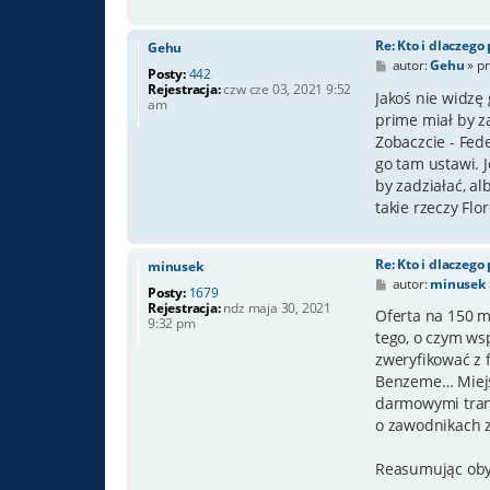
Re: Kto i dlaczego
Gehu
P
autor:
Gehu
»
pn
Posty:
442
o
Rejestracja:
czw cze 03, 2021 9:52
s
Jakoś nie widzę 
am
t
prime miał by z
Zobaczcie - Fed
go tam ustawi. J
by zadziałać, al
takie rzeczy Flor
Re: Kto i dlaczego
minusek
P
autor:
minusek
Posty:
1679
o
Rejestracja:
ndz maja 30, 2021
s
Oferta na 150 m
9:32 pm
t
tego, o czym wsp
zweryfikować z 
Benzeme… Miejsc
darmowymi trans
o zawodnikach 
Reasumując oby 