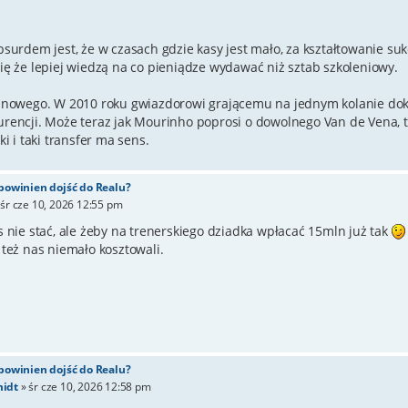
bsurdem jest, że w czasach gdzie kasy jest mało, za kształtowanie 
ię że lepiej wiedzą na co pieniądze wydawać niż sztab szkoleniowy.
c nowego. W 2010 roku gwiazdorowi grającemu na jednym kolanie 
rencji. Może teraz jak Mourinho poprosi o dowolnego Van de Vena, t
ki i taki transfer ma sens.
 powinien dojść do Realu?
»
śr cze 10, 2026 12:55 pm
s nie stać, ale żeby na trenerskiego dziadka wpłacać 15mln już tak
 też nas niemało kosztowali.
 powinien dojść do Realu?
idt
»
śr cze 10, 2026 12:58 pm