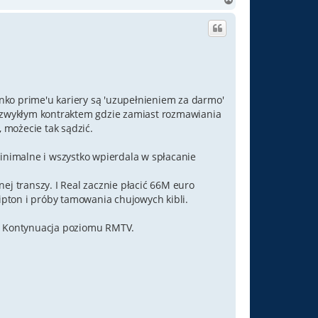
a
g
ó
r
ę
ienko prime'u kariery są 'uzupełnieniem za darmo'
 nie zwykłym kontraktem gdzie zamiast rozmawiania
, możecie tak sądzić.
minimalne i wszystko wpierdala w spłacanie
ej transzy. I Real zacznie płacić 66M euro
lipton i próby tamowania chujowych kibli.
ę. Kontynuacja poziomu RMTV.