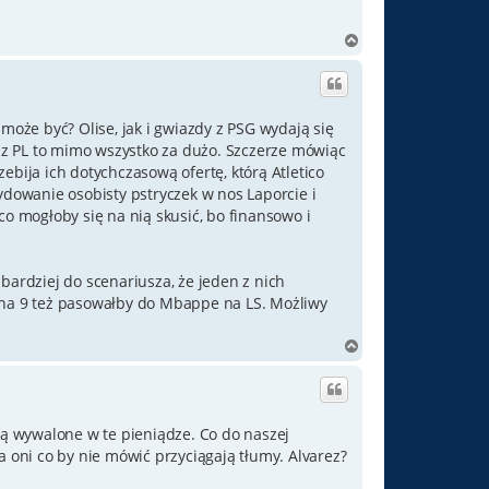
N
a
g
ó
r
może być? Olise, jak i gwiazdy z PSG wydają się
ę
 z PL to mimo wszystko za dużo. Szczerze mówiąc
ebija ich dotychczasową ofertę, którą Atletico
ydowanie osobisty pstryczek w nos Laporcie i
tico mogłoby się na nią skusić, bo finansowo i
bardziej do scenariusza, że jeden z nich
z na 9 też pasowałby do Mbappe na LS. Możliwy
N
a
g
ó
r
ają wywalone w te pieniądze. Co do naszej
ę
a oni co by nie mówić przyciągają tłumy. Alvarez?