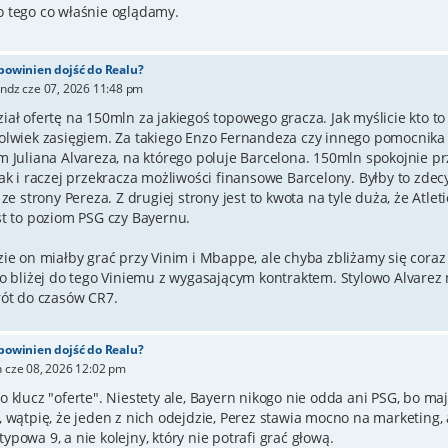
 tego co właśnie oglądamy.
 powinien dojść do Realu?
»
ndz cze 07, 2026 11:48 pm
ał ofertę na 150mln za jakiegoś topowego gracza. Jak myślicie kto to 
olwiek zasięgiem. Za takiego Enzo Fernandeza czy innego pomocnika
 Juliana Alvareza, na którego poluje Barcelona. 150mln spokojnie prz
jak i raczej przekracza możliwości finansowe Barcelony. Byłby to zdec
 ze strony Pereza. Z drugiej strony jest to kwota na tyle duża, że Atle
st to poziom PSG czy Bayernu.
zie on miałby grać przy Vinim i Mbappe, ale chyba zbliżamy się coraz 
co bliżej do tego Viniemu z wygasającym kontraktem. Stylowo Alvare
rót do czasów CR7.
 powinien dojść do Realu?
n cze 08, 2026 12:02 pm
o klucz "oferte". Niestety ale, Bayern nikogo nie odda ani PSG, bo m
 wątpię, że jeden z nich odejdzie, Perez stawia mocno na marketing, 
powa 9, a nie kolejny, który nie potrafi grać głową.