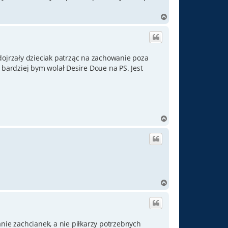
N
a
g
ó
r
dojrzały dzieciak patrząc na zachowanie poza
ę
 bardziej bym wolał Desire Doue na PS. Jest
N
a
g
ó
r
ę
N
a
g
ó
r
anie zachcianek, a nie piłkarzy potrzebnych
ę