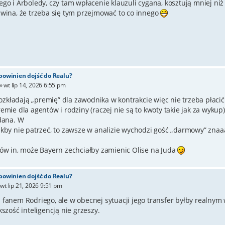
ego i Arboledy, czy tam wpłacenie klauzuli cygana, kosztują mniej niż
 wina, że trzeba się tym przejmować to co innego
 powinien dojść do Realu?
»
wt lip 14, 2026 6:55 pm
kładają „premię” dla zawodnika w kontrakcie więc nie trzeba płaci
emie dla agentów i rodziny (raczej nie są to kwoty takie jak za wykup)
adana. W
akby nie patrzeć, to zawsze w analizie wychodzi gość „darmowy” znaa
rów in, może Bayern zechciałby zamienic Olise na Juda
 powinien dojść do Realu?
»
wt lip 21, 2026 9:51 pm
 fanem Rodriego, ale w obecnej sytuacji jego transfer byłby realn
kszość inteligencją nie grzeszy.