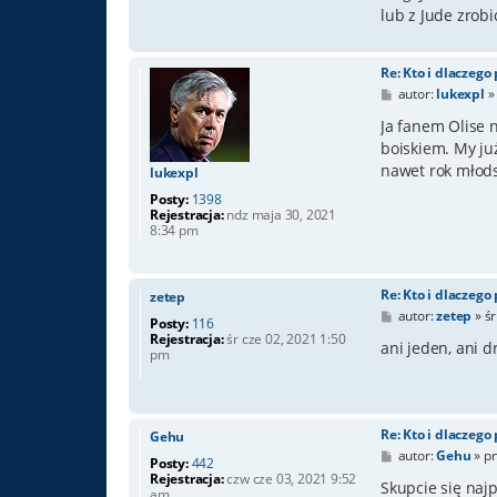
lub z Jude zrobi
Re: Kto i dlaczego
P
autor:
lukexpl
o
s
Ja fanem Olise 
t
boiskiem. My ju
nawet rok młods
lukexpl
Posty:
1398
Rejestracja:
ndz maja 30, 2021
8:34 pm
Re: Kto i dlaczego
zetep
P
autor:
zetep
»
ś
Posty:
116
o
Rejestracja:
śr cze 02, 2021 1:50
s
ani jeden, ani d
pm
t
Re: Kto i dlaczego
Gehu
P
autor:
Gehu
»
pn
Posty:
442
o
Rejestracja:
czw cze 03, 2021 9:52
s
Skupcie się naj
am