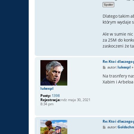
Dlatego takim a
którym wydaje s
Ale w sumie ni
za 25M do konku
zaskoczeni że ta
Re: Kto i dlaczego
P
autor:
lukexpl
o
s
Na trasnfery na
t
Xabim i Arbeloa
lukexpl
Posty:
1398
Rejestracja:
ndz maja 30, 2021
8:34 pm
Re: Kto i dlaczego
P
autor:
Goldschm
o