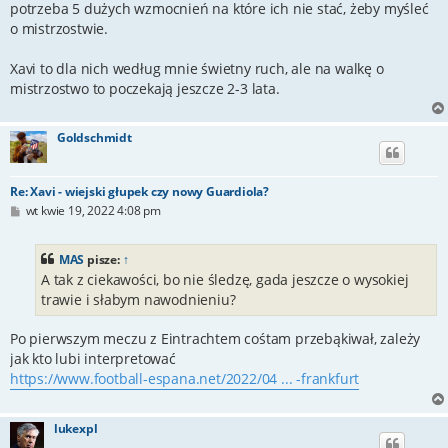
potrzeba 5 dużych wzmocnień na które ich nie stać, żeby myśleć
o mistrzostwie.
Xavi to dla nich według mnie świetny ruch, ale na walkę o
mistrzostwo to poczekają jeszcze 2-3 lata.
Goldschmidt
Re: Xavi - wiejski głupek czy nowy Guardiola?
P
wt kwie 19, 2022 4:08 pm
o
s
t
MAS
pisze:
↑
A tak z ciekawości, bo nie śledzę, gada jeszcze o wysokiej
trawie i słabym nawodnieniu?
Po pierwszym meczu z Eintrachtem cośtam przebąkiwał, zależy
jak kto lubi interpretować
https://www.football-espana.net/2022/04 ... -frankfurt
lukexpl