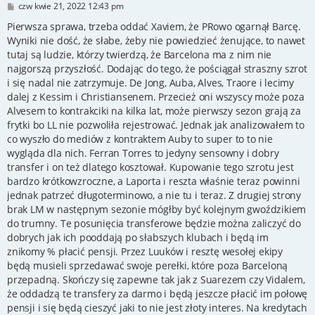
P
czw kwie 21, 2022 12:43 pm
o
s
Pierwsza sprawa, trzeba oddać Xaviem, że PRowo ogarnął Barcę.
t
Wyniki nie dość, że słabe, żeby nie powiedzieć żenujące, to nawet
tutaj są ludzie, którzy twierdzą, że Barcelona ma z nim nie
najgorszą przyszłość. Dodając do tego, że pościągał straszny szrot
i się nadal nie zatrzymuje. De Jong, Auba, Alves, Traore i lecimy
dalej z Kessim i Christiansenem. Przecież oni wszyscy może poza
Alvesem to kontrakciki na kilka lat, może pierwszy sezon grają za
frytki bo LL nie pozwoliła rejestrować. Jednak jak analizowałem to
co wyszło do mediów z kontraktem Auby to super to to nie
wygląda dla nich. Ferran Torres to jedyny sensowny i dobry
transfer i on też dlatego kosztował. Kupowanie tego szrotu jest
bardzo krótkowzroczne, a Laporta i reszta właśnie teraz powinni
jednak patrzeć długoterminowo, a nie tu i teraz. Z drugiej strony
brak LM w następnym sezonie mógłby być kolejnym gwoździkiem
do trumny. Te posunięcia transferowe będzie można zaliczyć do
dobrych jak ich pooddają po słabszych klubach i będą im
znikomy % płacić pensji. Przez Luuków i resztę wesołej ekipy
będą musieli sprzedawać swoje perełki, które poza Barceloną
przepadną. Skończy się zapewne tak jak z Suarezem czy Vidalem,
że oddadzą te transfery za darmo i będą jeszcze płacić im połowę
pensji i się będą cieszyć jaki to nie jest złoty interes. Na kredytach