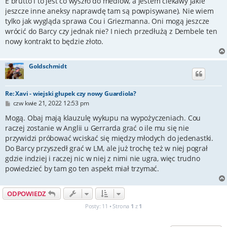
E brutto i to jest co wyszło do mediów, a jestem ciekawy jakie
jeszcze inne aneksy naprawdę tam są powpisywane). Nie wiem
tylko jak wygląda sprawa Cou i Griezmanna. Oni mogą jeszcze
wrócić do Barcy czy jednak nie? I niech przedłużą z Dembele ten
nowy kontrakt to będzie złoto.
Goldschmidt
Re: Xavi - wiejski głupek czy nowy Guardiola?
P
czw kwie 21, 2022 12:53 pm
o
s
Mogą. Obaj mają klauzulę wykupu na wypożyczeniach. Cou
t
raczej zostanie w Anglii u Gerrarda grać o ile mu się nie
przywidzi próbować wciskać się między młodych do jedenastki.
Do Barcy przyszedł grać w LM, ale już trochę też w niej pograł
gdzie indziej i raczej nic w niej z nimi nie ugra, więc trudno
powiedzieć by tam go ten aspekt miał trzymać.
ODPOWIEDZ
Posty: 11 • Strona
1
z
1