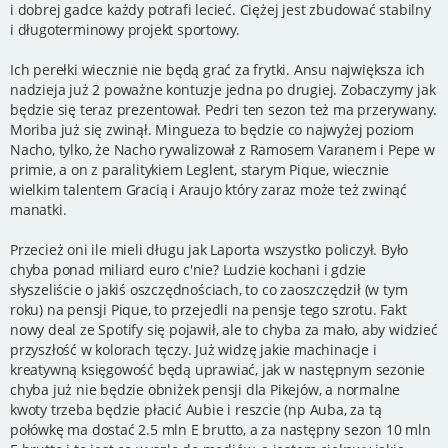
i dobrej gadce każdy potrafi lecieć. Ciężej jest zbudować stabilny
i długoterminowy projekt sportowy.
Ich perełki wiecznie nie będą grać za frytki. Ansu największa ich
nadzieja już 2 poważne kontuzje jedna po drugiej. Zobaczymy jak
będzie się teraz prezentował. Pedri ten sezon też ma przerywany.
Moriba już się zwinął. Mingueza to będzie co najwyżej poziom
Nacho, tylko, że Nacho rywalizował z Ramosem Varanem i Pepe w
primie, a on z paralitykiem Leglent, starym Pique, wiecznie
wielkim talentem Gracią i Araujo który zaraz może też zwinąć
manatki.
Przecież oni ile mieli długu jak Laporta wszystko policzył. Było
chyba ponad miliard euro c'nie? Ludzie kochani i gdzie
słyszeliście o jakiś oszczędnościach, to co zaoszczędził (w tym
roku) na pensji Pique, to przejedli na pensje tego szrotu. Fakt
nowy deal ze Spotify się pojawił, ale to chyba za mało, aby widzieć
przyszłość w kolorach tęczy. Już widzę jakie machinacje i
kreatywną księgowość będą uprawiać, jak w następnym sezonie
chyba już nie będzie obniżek pensji dla Pikejów, a normalne
kwoty trzeba będzie płacić Aubie i reszcie (np Auba, za tą
połówkę ma dostać 2.5 mln E brutto, a za następny sezon 10 mln