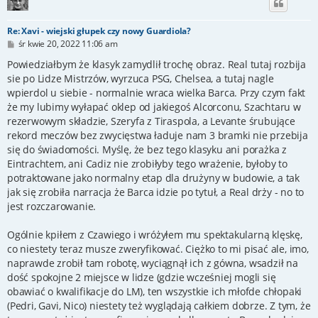
Re: Xavi - wiejski głupek czy nowy Guardiola?
P
śr kwie 20, 2022 11:06 am
o
s
Powiedziałbym że klasyk zamydlił trochę obraz. Real tutaj rozbija
t
sie po Lidze Mistrzów, wyrzuca PSG, Chelsea, a tutaj nagle
wpierdol u siebie - normalnie wraca wielka Barca. Przy czym fakt
że my lubimy wyłapać oklep od jakiegoś Alcorconu, Szachtaru w
rezerwowym składzie, Szeryfa z Tiraspola, a Levante śrubujące
rekord meczów bez zwycięstwa ładuje nam 3 bramki nie przebija
się do świadomości. Myślę, że bez tego klasyku ani porażka z
Eintrachtem, ani Cadiz nie zrobiłyby tego wrażenie, byłoby to
potraktowane jako normalny etap dla drużyny w budowie, a tak
jak się zrobiła narracja że Barca idzie po tytuł, a Real drży - no to
jest rozczarowanie.
Ogólnie kpiłem z Czawiego i wróżyłem mu spektakularną klęskę,
co niestety teraz musze zweryfikować. Ciężko to mi pisać ale, imo,
naprawde zrobił tam robotę, wyciągnął ich z gówna, wsadził na
dość spokojne 2 miejsce w lidze (gdzie wcześniej mogli się
obawiać o kwalifikacje do LM), ten wszystkie ich młofde chłopaki
(Pedri, Gavi, Nico) niestety też wyglądają całkiem dobrze. Z tym, że