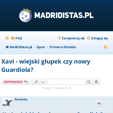
FAQ
Zarejestruj się
Zaloguj się
S
Madridistas.pl
Sport
Primera División
z
Xavi - wiejski głupek czy nowy
u
Guardiola?
k
a
Szukaj
Wyszuki
ODPOWIEDZ
j
Posty: 11 • Strona
1
z
1
Gondola.