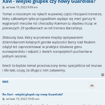
Xavi - wiejski głupek czy nowy Guardiola?
P
wt kwie 19, 2022 9:09 am
o
s
Temat o noszonym na rękach w pewnej części Hiszpanii trenerze,
t
który całkowitym tylko przypadkiem wydaje się mieć gorszy %
wygranych meczów niż chociażby Koeman (u obydwu licząc w
pierwszych 29 spotkaniach w roli trenera Barcelony).
Złotousty Xavi, który w przerwie między opisywaniem
dziennikarzom kolejnych genów wyższości Barcy nad Realem
zdążył też zaprezentować w praktyce działanie genu
eurowpierdolu i odpaść z dwóch europejskich pucharów w
jednym sezonie.
Niech to będzie temat przeznaczony temu specjaliście od muraw
i tiki-taki, czuję, że długo z nim zabawimy.
MAS
Re: Xavi - wiejski głupek czy nowy Guardiola?
P
wt kwie 19, 2022 10:03 am
o