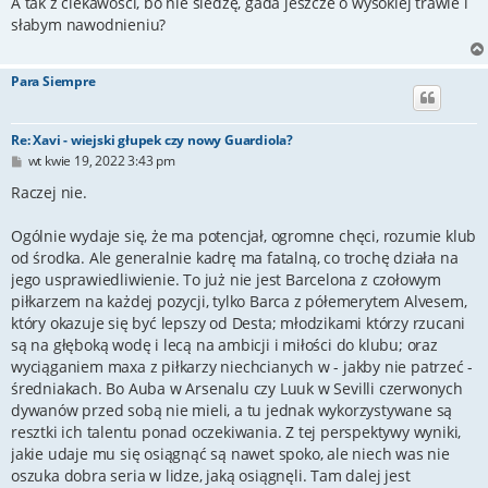
s
A tak z ciekawości, bo nie śledzę, gada jeszcze o wysokiej trawie i
t
słabym nawodnieniu?
Para Siempre
Re: Xavi - wiejski głupek czy nowy Guardiola?
P
wt kwie 19, 2022 3:43 pm
o
s
Raczej nie.
t
Ogólnie wydaje się, że ma potencjał, ogromne chęci, rozumie klub
od środka. Ale generalnie kadrę ma fatalną, co trochę działa na
jego usprawiedliwienie. To już nie jest Barcelona z czołowym
piłkarzem na każdej pozycji, tylko Barca z półemerytem Alvesem,
który okazuje się być lepszy od Desta; młodzikami którzy rzucani
są na głęboką wodę i lecą na ambicji i miłości do klubu; oraz
wyciąganiem maxa z piłkarzy niechcianych w - jakby nie patrzeć -
średniakach. Bo Auba w Arsenalu czy Luuk w Sevilli czerwonych
dywanów przed sobą nie mieli, a tu jednak wykorzystywane są
resztki ich talentu ponad oczekiwania. Z tej perspektywy wyniki,
jakie udaje mu się osiągnąć są nawet spoko, ale niech was nie
oszuka dobra seria w lidze, jaką osiągnęli. Tam dalej jest