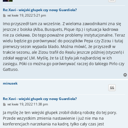
Re: Xavi - wiejski głupek czy nowy Guardiola?
P
wt kwie 19, 2022 5:21 pm
o
s
Imo przyszedł tam za wcześnie. Z wieloma zawodnikami zna się
t
jeszcze z boiska (Alba, Busquets, Pique itp.) i sytuacja kadrowa
nie za ciekawa. Do tego poważne problemy instytucjonalne. Teraz
wielu będzie go porównywać do początków Pepa czy Zizou i tutaj
pierwszy sezon wypada blado. Można mówić, że przyszedł w
trakcie sezonu, ale Zizou trafił do Realu jeszcze później (styczeń) i
zdołał wygrać LM. Myślę, że ta LE była jak najbardziej w ich
zasięgu. Póki co można go porównywać raczej do takiego Pirlo czy
Gattuso.
minusek
Re: Xavi - wiejski głupek czy nowy Guardiola?
P
wt kwie 19, 2022 11:38 pm
o
s
Ja myślę że ten wiejski głupek zrobił dobrą robotę do tej pory.
t
Przede wszystkim zmienia nastawienie i już nie ma na
konferencjach narzekania na kadrę, tylko cały czas jest