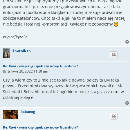
ten sezon też jest specyficzny i poczekałbym co ta Barca będzie
grać normalnie po sezonie przygotowawczym, bo na razie fala
entuzjazmu (podkrecona klasykiem) trochę maskuje prawdziwe
oblicze Katalońców. Choć tak źle jak na to miałem nadzieję raczej
nie będzie i totalnej kompromitacji Xaviego nie zobacyzmy
κύριος Ἰησοῦς
Skurwibak
Re: Xavi - wiejski głupek czy nowy Guardiola?
P
śr kwie 20, 2022 11:30 am
o
s
Czy ja wiem czy to 2 miejsce to takie pewne, ba czy ta LM taka
t
pewna. Przed nimi dwa wyjazdy do bezpośrednich rywali o LM-
Sociedad i Betis. Villarreal też ogórkiem nie jest, a grają z nimi w
ostatniej kolejce.
kabanog
Re: Xavi - wiejski głupek czy nowy Guardiola?