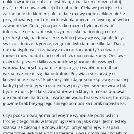
nakierowanie na klub - to jest blaugrana, tak nie można tutaj
grać, trzeba dawać więcej dla klubu itd. Ciekawe podejście to
zasłanianie się klubiem, ale to daje mu wg mnie całkiem nieźle
przygotowany grunt do podniesienia poprzeczki wymagań wobec
zawodników. Do tego na początku można było przeczytać
informacje o znacznie większym nacisku na trening, co też
przełożyło się na dobra serię, w której wszyscy wyglądali dosyć
swiezo i dobrze fizycznie, czego nie było tam od kilku lat. Dalej,
nie ma dyplomacji i zabawy z dziennikarzami, tylko otwarcie
mówił i mówi nadal o potrzebach wzmocnienia kadry. Odstawił
dzieciaki, przyszło kilku zawodników głównie ofensywnych,
wprowadzajacych dynamiczniejsza grę i wyniki oraz odbior
wizualny zmienil się diametralnie. Pojawiają się zarzuty o
korzystanie z maks 15 piłkarzy, ale zdając sobie sprawę z marnej
kadry i potrzeb jej wzmocnienia, w przyszłym sezonie wcale tak
byc nie musi. Jest kilka zawodników na których można budować,
ale nadal nie ma trzonu i wyraznie widać braki w każdej formacji,
głównie brak biegającego silnego pomocnika i brak napastnika.
Czyli podsumowując ma przeciętne wyniki, ale podniósł ich
trochę z tego mułu w którym ugrzezli na jakiś czas. Jest niestety
szansa, że zaczną się znowu liczyc, przynajmniej w Hiszpanii,
szczególnie jeśli trafia z transferami. Swoją droga nie chciałbym