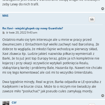
zeby Lewy do nich trafil.
MAS
Re: Xavi - wiejski głupek czy nowy Guardiola?
P
śr kwie 20, 2022 9:43 am
o
s
Ostatnio mało się tym interesuje ale u mnie w pracy przed
t
dwumeczem z Eintachtem był wielki zachwyt nad Barceloną. Ze
dobrze to wygląda, że młodzi fajnie wchodzą w pierwszy skład,
Xavi zbawca itp. Ludzie jakieś nazwiska piłkarzy wymieniali z
Barki, że to już jest top Europy teraz, gdzie ja ich kompletnie nie
kojarzę i przy okazji oczywiście wytykali potknięcia Realu,
słabą/starą kardę i problemy Bale, Hazarda itp. Nawet nie chciało
mi się tego komentować ale coś mi to wszystko śmierdziało.
Dwa tygodnie minęły, Real w grze, Barka odpadła w LE+porażka z
Kadyksem i w biurze cisza. Może to o niczym nie świadczy ale
zawsze miło "posłuchać" jak pseudo cules zamykają mordy.
Clif