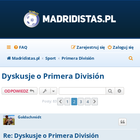
FAQ
Zarejestruj się
Zaloguj się
S
Madridistas.pl
Sport
Primera División
z
Dyskusje o Primera División
u
k
Szukaj
Wyszuki
ODPOWIEDZ
a
Posty: 83
1
2
3
4
Poprzednia
Następna
j
Goldschmidt
Re: Dyskusje o Primera División