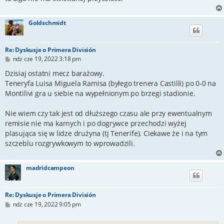
Goldschmidt
Re: Dyskusje o Primera División
P
ndz cze 19, 2022 3:18 pm
o
s
Dzisiaj ostatni mecz barażowy.
t
Teneryfa Luisa Miguela Ramisa (byłego trenera Castilli) po 0-0 na
Montilivi gra u siebie na wypełnionym po brzegi stadionie.
Nie wiem czy tak jest od dłuższego czasu ale przy ewentualnym
remisie nie ma karnych i po dogrywce przechodzi wyżej
plasująca się w lidze drużyna (tj Tenerife). Ciekawe że i na tym
szczeblu rozgrywkowym to wprowadzili.
madridcampeon
Re: Dyskusje o Primera División
P
ndz cze 19, 2022 9:05 pm
o
s