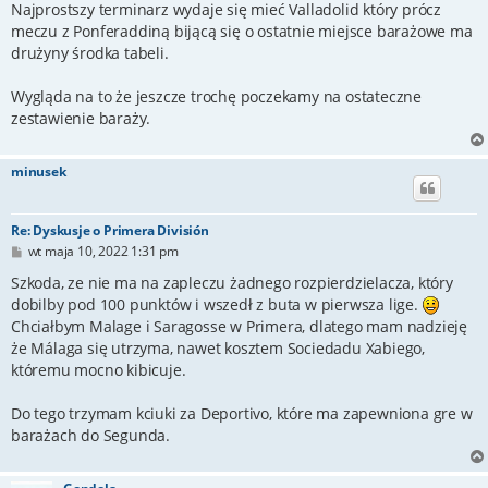
Najprostszy terminarz wydaje się mieć Valladolid który prócz
meczu z Ponferaddiną bijącą się o ostatnie miejsce barażowe ma
drużyny środka tabeli.
Wygląda na to że jeszcze trochę poczekamy na ostateczne
zestawienie baraży.
minusek
Re: Dyskusje o Primera División
P
wt maja 10, 2022 1:31 pm
o
s
Szkoda, ze nie ma na zapleczu żadnego rozpierdzielacza, który
t
dobilby pod 100 punktów i wszedł z buta w pierwsza lige.
Chciałbym Malage i Saragosse w Primera, dlatego mam nadzieję
że Málaga się utrzyma, nawet kosztem Sociedadu Xabiego,
któremu mocno kibicuje.
Do tego trzymam kciuki za Deportivo, które ma zapewniona gre w
barażach do Segunda.