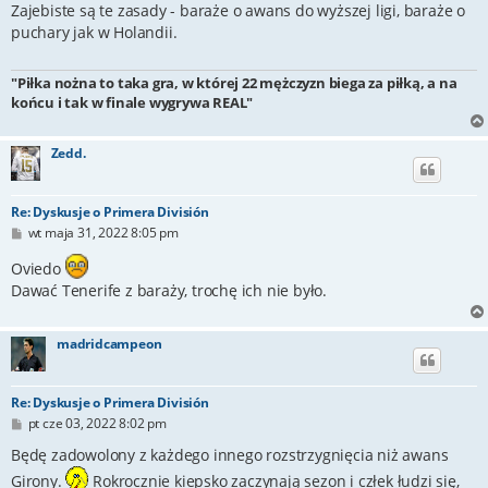
s
Zajebiste są te zasady - baraże o awans do wyższej ligi, baraże o
t
puchary jak w Holandii.
"Piłka nożna to taka gra, w której 22 mężczyzn biega za piłką, a na
końcu i tak w finale wygrywa REAL"
Zedd.
Re: Dyskusje o Primera División
P
wt maja 31, 2022 8:05 pm
o
s
Oviedo
t
Dawać Tenerife z baraży, trochę ich nie było.
madridcampeon
Re: Dyskusje o Primera División
P
pt cze 03, 2022 8:02 pm
o
s
Będę zadowolony z każdego innego rozstrzygnięcia niż awans
t
Girony.
Rokrocznie kiepsko zaczynają sezon i człek łudzi się,