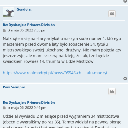
Gondola.
Re: Dyskusje o Primera División
P
pt maja 06, 2022 7:33 pm
o
s
Natknąłem się na stary artykuł o naszym
socio
numer 1, którego
t
marzeniem przed dwoma laty było zobaczenie 34. tytułu
mistrzowskiego swojej ukochanej drużyny. Nie mam pojęcia czy
jeszcze żyje, ale mam szczerą nadzieję, że tak, i że będzie
świadkiem również 14. triumfu w Lidze Mistrzów.
https://www.realmadryt.pl/news/95546-ch ... alu-madryt
Para Siempre
Re: Dyskusje o Primera División
P
pt maja 06, 2022 9:46 pm
o
s
Udzielał wywiadu 2 miesiące przed wygraniem 34 mistrzostwa
t
(obecnie wygraliśmy po raz 35). Tamto widział na pewno, biorąc
pod uwagę że wciąż był wymieniany jako członek Fundacji za