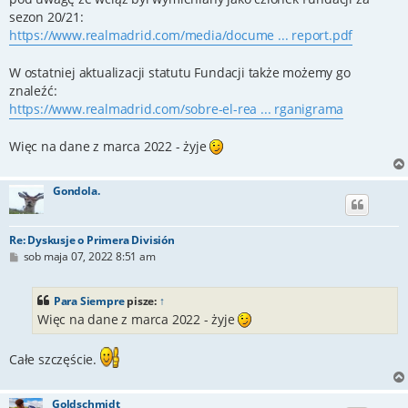
sezon 20/21:
https://www.realmadrid.com/media/docume ... report.pdf
W ostatniej aktualizacji statutu Fundacji także możemy go
znaleźć:
https://www.realmadrid.com/sobre-el-rea ... rganigrama
Więc na dane z marca 2022 - żyje
Gondola.
Re: Dyskusje o Primera División
P
sob maja 07, 2022 8:51 am
o
s
t
Para Siempre
pisze:
↑
Więc na dane z marca 2022 - żyje
Całe szczęście.
Goldschmidt