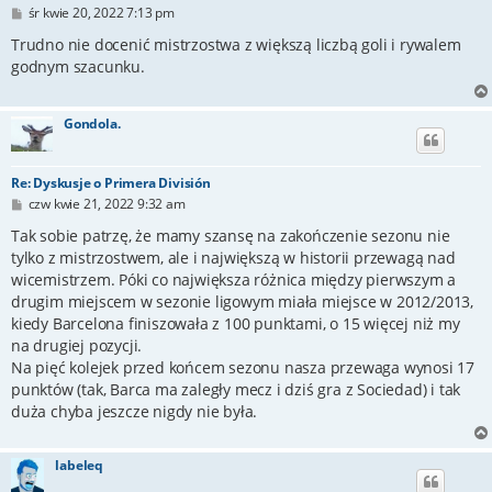
P
śr kwie 20, 2022 7:13 pm
o
s
Trudno nie docenić mistrzostwa z większą liczbą goli i rywalem
t
godnym szacunku.
Gondola.
Re: Dyskusje o Primera División
P
czw kwie 21, 2022 9:32 am
o
s
Tak sobie patrzę, że mamy szansę na zakończenie sezonu nie
t
tylko z mistrzostwem, ale i największą w historii przewagą nad
wicemistrzem. Póki co największa różnica między pierwszym a
drugim miejscem w sezonie ligowym miała miejsce w 2012/2013,
kiedy Barcelona finiszowała z 100 punktami, o 15 więcej niż my
na drugiej pozycji.
Na pięć kolejek przed końcem sezonu nasza przewaga wynosi 17
punktów (tak, Barca ma zaległy mecz i dziś gra z Sociedad) i tak
duża chyba jeszcze nigdy nie była.
labeleq