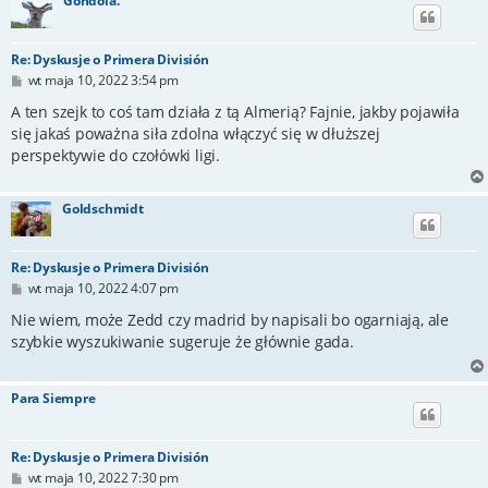
Gondola.
Re: Dyskusje o Primera División
P
wt maja 10, 2022 3:54 pm
o
s
A ten szejk to coś tam działa z tą Almerią? Fajnie, jakby pojawiła
t
się jakaś poważna siła zdolna włączyć się w dłuższej
perspektywie do czołówki ligi.
Goldschmidt
Re: Dyskusje o Primera División
P
wt maja 10, 2022 4:07 pm
o
s
Nie wiem, może Zedd czy madrid by napisali bo ogarniają, ale
t
szybkie wyszukiwanie sugeruje że głównie gada.
Para Siempre
Re: Dyskusje o Primera División
P
wt maja 10, 2022 7:30 pm