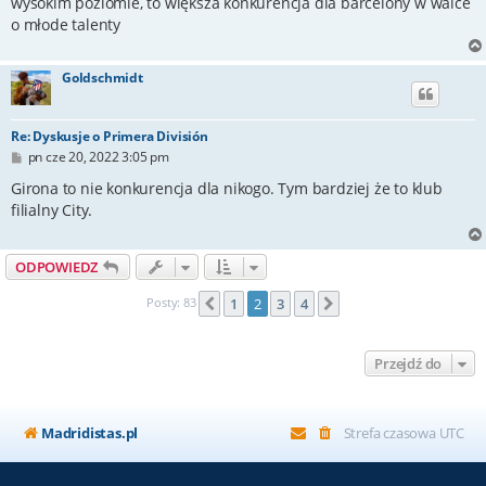
wysokim poziomie, to większa konkurencja dla barcelony w walce
o młode talenty
Goldschmidt
Re: Dyskusje o Primera División
P
pn cze 20, 2022 3:05 pm
o
s
Girona to nie konkurencja dla nikogo. Tym bardziej że to klub
t
filialny City.
ODPOWIEDZ
Posty: 83
1
2
3
4
Poprzednia
Następna
Przejdź do
Madridistas.pl
Strefa czasowa
UTC