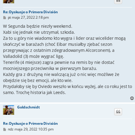
Re: Dyskusje o Primera División
P
pt maja 27, 2022 2:18 pm
o
s
W Segunda będzie niezły weekend.
t
Xabi się jednak nie utrzymał, szkoda.
Za to u góry nie wiadomo kto wygra i lider oraz wicelider mogą
skończyć w barażach (choć Eibar musiałby zjebać sezon
przegrywając z ostatnim zdegradowanym Alcorconem), a
Valladolid (3) może wygrać ligę.
Tenerife (4 miejsce) zagra pewnie na remis by nie dostać
mocniejszego przeciwnika w pierwszym barażu.
Każdy gra z drużyną nie walczącą już o nic więc możliwe że
obejdzie się bez emocji, ale kto wie.
Przydałoby się by Oviedo weszło w końcu wyżej, ale co roku jest to
samo. Trochę historia jak Leeds.
Goldschmidt
Re: Dyskusje o Primera División
P
ndz maja 29, 2022 10:35 pm
o