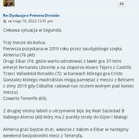
Re: Dyskusje o Primera División
P
wt maja 10, 2022 12:41 pm
o
s
Ciekawa sytuacja w Segunda.
t
Trzy mecze do końca.
Pierwsza pozyskana w 2019 roku przez saudyjskiego szejka
Almeria (76 pkt)
Drugi Eibar (74; gdzie warto odnotować z ławki gra 37-letni
emeryt Fernando Llorente a na stoperze Alvaro Tejero z Castilli)
Trzeci Valladolid Ronaldo (72; w barwach którego gra Cristo
Gonzalez którego madridistas mogą pamiętać z meczu z Betisem
z zimy 2019 gdy Ceballos ratował nas rzutem wolnym pod koniec
meczu)
Czwarte Tenerife (69).
Z drugiej strony tabeli o utrzymanie bije się Real Sociedad B
Xabiego Alonso (40) który ma 2 punkty straty do Gijon i Malagi.
Almeria grać będzie m.in. właśnie z Xabim a Eibar w następny
weekend bezpośredni mecz z Teneryfą.