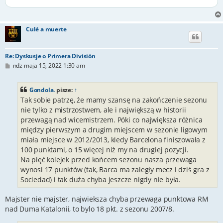
Culé a muerte
Re: Dyskusje o Primera División
P
ndz maja 15, 2022 1:30 am
o
s
t
Gondola.
pisze:
↑
Tak sobie patrzę, że mamy szansę na zakończenie sezonu
nie tylko z mistrzostwem, ale i największą w historii
przewagą nad wicemistrzem. Póki co największa różnica
między pierwszym a drugim miejscem w sezonie ligowym
miała miejsce w 2012/2013, kiedy Barcelona finiszowała z
100 punktami, o 15 więcej niż my na drugiej pozycji.
Na pięć kolejek przed końcem sezonu nasza przewaga
wynosi 17 punktów (tak, Barca ma zaległy mecz i dziś gra z
Sociedad) i tak duża chyba jeszcze nigdy nie była.
Majster nie majster, najwieksza chyba przewaga punktowa RM
nad Duma Katalonii, to bylo 18 pkt. z sezonu 2007/8.