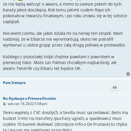
że nie będą walczyć o awans, a mimo to zawsze potem do tych
baraży jakoś doczłapią. Rok temu jakimś cudem Rayo ich
pokonało w rewanżu finałowym, i po roku znowu się w tej szóstce
zaplątali.
Nie wiem czemu, ale jakoś działa mi na nerwy ten zespół. Mam
nadzieję, że w Eibarze nie wyremontują, skoro nie potrafili
wyrównać u siebie grając przez całą drugą połowę w przewadze.
Każdego z pozostałej trójki chętnie powitam z powrotem w
pierwszej lidze. Może Las Palmas chciałbym najbardziej, ale
awans Tenerife czy Eibaru też będzie OK.
Para Siempre
Re: Dyskusje o Primera División
P
sob cze 18, 2022 5:58 pm
o
s
Skoro wypłaty z CVC doszły(?), a Sevilla musi sprzedawać, Betis ma
t
budzet 3 mln na transfery (puchary ugrali), a spadkowicz musi
szybko 10 baniek skołować (dzisiejsze info o De Frutosie) to chyba
ta Liga nie ma swietlanej przyszłości