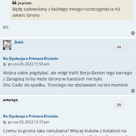
t
ja pisze:
Będę zadowolony z każdego innego rozstrzygnięcia niż
awans Girony.
Eh.
Zedd.
Re: Dyskusje o Primera División
P
pn cze 20, 2022 11:53 am
o
s
Można sobie pogdybać, ale mógł trafić Borja Baston tego karnego
t
z Zaragozą to by może Girony w barażach nie było.
Oni, Cadiz do spadku. Trzeciego nie obstawiam na ten moment.
arturzyx
Re: Dyskusje o Primera División
P
pn cze 20, 2022 12:15 pm
o
s
Czemu ta girona taka nielubiana? Więcej klubów z Katalonii na
t