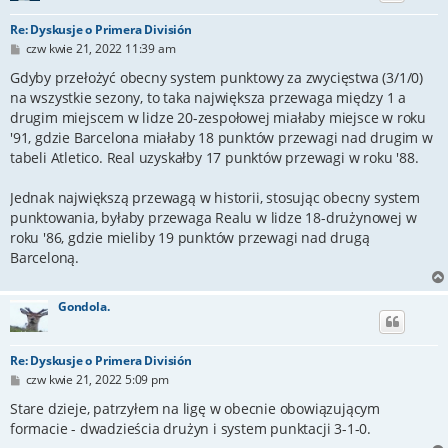
Re: Dyskusje o Primera División
P
czw kwie 21, 2022 11:39 am
o
s
Gdyby przełożyć obecny system punktowy za zwycięstwa (3/1/0)
t
na wszystkie sezony, to taka największa przewaga między 1 a
drugim miejscem w lidze 20-zespołowej miałaby miejsce w roku
'91, gdzie Barcelona miałaby 18 punktów przewagi nad drugim w
tabeli Atletico. Real uzyskałby 17 punktów przewagi w roku '88.
Jednak największą przewagą w historii, stosując obecny system
punktowania, byłaby przewaga Realu w lidze 18-drużynowej w
roku '86, gdzie mieliby 19 punktów przewagi nad drugą
Barceloną.
Gondola.
Re: Dyskusje o Primera División
P
czw kwie 21, 2022 5:09 pm
o
s
Stare dzieje, patrzyłem na ligę w obecnie obowiązującym
t
formacie - dwadzieścia drużyn i system punktacji 3-1-0.