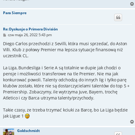
Para Siempre
Re: Dyskusje o Primera División
P
czw maja 26, 2022 5:43 pm
o
s
Diego Carlos przechodzi z Sevilli, która musi sprzedać, do Aston
t
Villi. Klub z połowy Premier ma lepsza sytuacje finansową niż
uczestnik CL.
La Liga, Bundesliga i Serie A są totalnie w dupie jak chodzi o
pensje i możliwości transferowe na tle Premier. Nie ma jak
konkurować powoli. Talenty odchodzą do innych lig i tylko parę
klubów zostało, które nie są dostarczycielami talentów do top 5 +
Premiership. Zobaczymy, ile wytrzyma Juve, Bayern, trochę
Atletico i czy Barca utrzyma talenty/przychody.
Takie czasy, ze trzeba trzymać kciuki za Barcę, bo La Liga będzie
jak Ligue 1
Goldschmidt