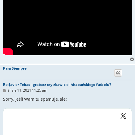
Para Siempre
Re: Javier Tebas - grabarz czy zbawiciel hiszpańskiego futbolu?
P
śr sie 11, 2021 11:25 am
o
s
Sorry, jeśli Wam tu spamuje, ale:
t