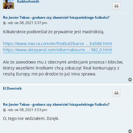
Goldschmidt
Re: Javier Tebas - grabarz czy zbawiciel hiszpańskiego futbolu?
P
ndz sie 08, 2021 3:37 pm
o
s
Kilkakrotnie podkreślał że prywatnie jest madridistą.
t
https://www.marca.com/en/football/barce ... b458d.html
https://www.elespanol.com/elbernabeu/re ... 982_0.html
Ale że zawodowo mu z obecnymi ambicjami prezesa i kibiców,
którzy wszelkimi środkami chcą zobaczyć Real konkurujący z
resztą Europy, nie po drodze to już inna sprawa.
El Dominik
Re: Javier Tebas - grabarz czy zbawiciel hiszpańskiego futbolu?
P
ndz sie 08, 2021 3:53 pm
o
s
O, tego nie widziałem. Dzięki.
t