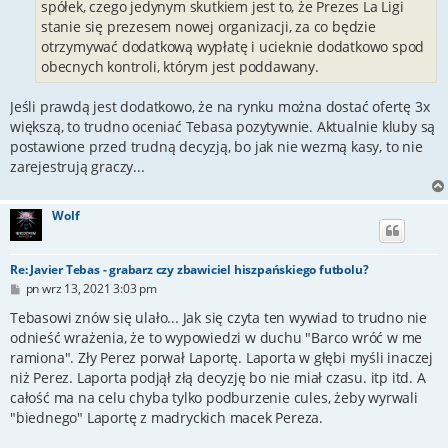
spółek, czego jedynym skutkiem jest to, że Prezes La Ligi
stanie się prezesem nowej organizacji, za co będzie
otrzymywać dodatkową wypłatę i ucieknie dodatkowo spod
obecnych kontroli, którym jest poddawany.
Jeśli prawdą jest dodatkowo, że na rynku można dostać ofertę 3x
większą, to trudno oceniać Tebasa pozytywnie. Aktualnie kluby są
postawione przed trudną decyzją, bo jak nie wezmą kasy, to nie
zarejestrują graczy...
Wolf
Re: Javier Tebas - grabarz czy zbawiciel hiszpańskiego futbolu?
P
pn wrz 13, 2021 3:03 pm
o
s
Tebasowi znów się ulało... Jak się czyta ten wywiad to trudno nie
t
odnieść wrażenia, że to wypowiedzi w duchu "Barco wróć w me
ramiona". Zły Perez porwał Laportę. Laporta w głębi myśli inaczej
niż Perez. Laporta podjął złą decyzję bo nie miał czasu. itp itd. A
całość ma na celu chyba tylko podburzenie cules, żeby wyrwali
"biednego" Laportę z madryckich macek Pereza.