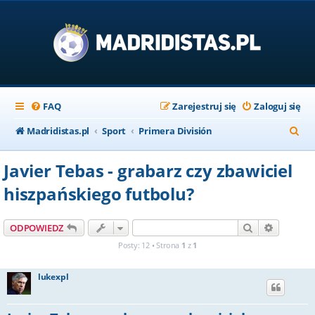
FAQ
Zarejestruj się
Zaloguj się
S
Madridistas.pl
Sport
Primera División
z
Javier Tebas - grabarz czy zbawiciel
u
hiszpańskiego futbolu?
k
a
Szukaj
Wyszuki
ODPOWIEDZ
j
Posty: 12 • Strona
1
z
1
lukexpl