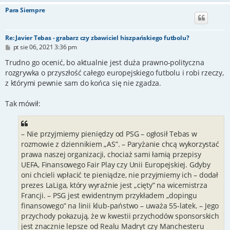
Para Siempre
Re: Javier Tebas - grabarz czy zbawiciel hiszpańskiego futbolu?
P
pt sie 06, 2021 3:36 pm
o
s
Trudno go ocenić, bo aktualnie jest duża prawno-polityczna
t
rozgrywka o przyszłość całego europejskiego futbolu i robi rzeczy,
z którymi pewnie sam do końca się nie zgadza.
Tak mówił:
– Nie przyjmiemy pieniędzy od PSG – ogłosił Tebas w
rozmowie z dziennikiem „AS”. – Paryżanie chcą wykorzystać
prawa naszej organizacji, chociaż sami łamią przepisy
UEFA, Finansowego Fair Play czy Unii Europejskiej. Gdyby
oni chcieli wpłacić te pieniądze, nie przyjmiemy ich – dodał
prezes LaLiga, który wyraźnie jest „cięty” na wicemistrza
Francji. – PSG jest ewidentnym przykładem „dopingu
finansowego” na linii klub-państwo – uważa 55-latek. – Jego
przychody pokazują, że w kwestii przychodów sponsorskich
jest znacznie lepsze od Realu Madryt czy Manchesteru