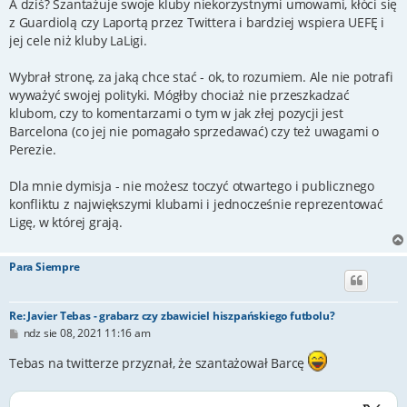
A dziś? Szantażuje swoje kluby niekorzystnymi umowami, kłóci się
z Guardiolą czy Laportą przez Twittera i bardziej wspiera UEFĘ i
jej cele niż kluby LaLigi.
Wybrał stronę, za jaką chce stać - ok, to rozumiem. Ale nie potrafi
wyważyć swojej polityki. Mógłby chociaż nie przeszkadzać
klubom, czy to komentarzami o tym w jak złej pozycji jest
Barcelona (co jej nie pomagało sprzedawać) czy też uwagami o
Perezie.
Dla mnie dymisja - nie możesz toczyć otwartego i publicznego
konfliktu z największymi klubami i jednocześnie reprezentować
Ligę, w której grają.
Para Siempre
Re: Javier Tebas - grabarz czy zbawiciel hiszpańskiego futbolu?
P
ndz sie 08, 2021 11:16 am
o
s
Tebas na twitterze przyznał, że szantażował Barcę
t