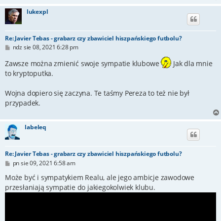
lukexpl
Re: Javier Tebas - grabarz czy zbawiciel hiszpańskiego futbolu?
P
ndz sie 08, 2021 6:28 pm
o
s
Zawsze można zmienić swoje sympatie klubowe
Jak dla mnie
t
to kryptoputka.
Wojna dopiero się zaczyna. Te taśmy Pereza to też nie był
przypadek.
labeleq
Re: Javier Tebas - grabarz czy zbawiciel hiszpańskiego futbolu?
P
pn sie 09, 2021 6:58 am
o
s
Może być i sympatykiem Realu, ale jego ambicje zawodowe
t
przesłaniają sympatie do jakiegokolwiek klubu.