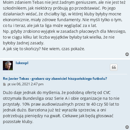
s
Moim zdaniem Tebas nie jest żadnym geniuszem, ale nie jest też
t
szkodnikiem, jak niektórzy próbują go przedstawiać. Po jego
działaniach widać, że chciałby ligi, w której kluby byłyby mocne
ekonomicznie, miały zdrowe fundamenty. Nie myśli tylko o tym,
co tu i teraz, ale jak ta liga może wyglądać za x lat.
Np. gdyby zrobiono wyjątek w zasadach płacowych dla Messiego,
to w ciągu kilku lat liczba wyjątków byłaby tak wielka, że nie
byłoby żadnej zasady.
A jak się to skończy? Nie wiem, czas pokaże.
lukexpl
Re: Javier Tebas - grabarz czy zbawiciel hiszpańskiego futbolu?
P
pt sie 06, 2021 2:47 pm
o
s
Dużo daje jednak do myślenia, że podobną ofertę od CVC
t
otrzymała Bundesliga oraz Serie A i obie organizacje na to nie
przystały. 10% praw audiowizualnych przez te 40 czy 50 lat to
jednak dużo. Barcelona już też wyraziła sprzeciw, a oni
potrzebują pieniędzy na gwałt. Ciekawe jak będą głosować
pozostałe kluby.