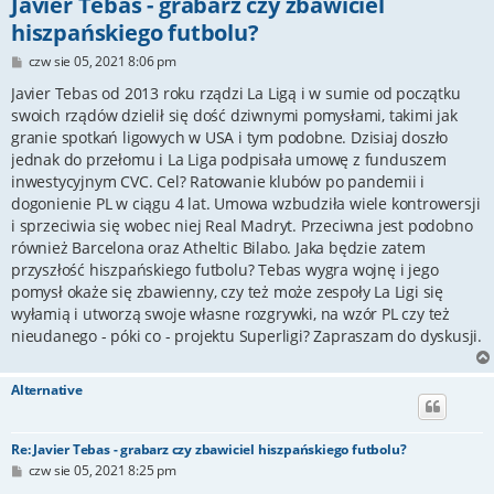
Javier Tebas - grabarz czy zbawiciel
hiszpańskiego futbolu?
P
czw sie 05, 2021 8:06 pm
o
s
Javier Tebas od 2013 roku rządzi La Ligą i w sumie od początku
t
swoich rządów dzielił się dość dziwnymi pomysłami, takimi jak
granie spotkań ligowych w USA i tym podobne. Dzisiaj doszło
jednak do przełomu i La Liga podpisała umowę z funduszem
inwestycyjnym CVC. Cel? Ratowanie klubów po pandemii i
dogonienie PL w ciągu 4 lat. Umowa wzbudziła wiele kontrowersji
i sprzeciwia się wobec niej Real Madryt. Przeciwna jest podobno
również Barcelona oraz Atheltic Bilabo. Jaka będzie zatem
przyszłość hiszpańskiego futbolu? Tebas wygra wojnę i jego
pomysł okaże się zbawienny, czy też może zespoły La Ligi się
wyłamią i utworzą swoje własne rozgrywki, na wzór PL czy też
nieudanego - póki co - projektu Superligi? Zapraszam do dyskusji.
Alternative
Re: Javier Tebas - grabarz czy zbawiciel hiszpańskiego futbolu?
P
czw sie 05, 2021 8:25 pm
o