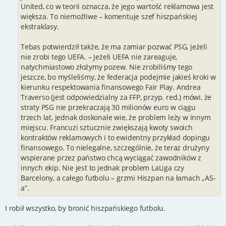
United, co w teorii oznacza, że jego wartość reklamowa jest
większa. To niemożliwe – komentuje szef hiszpańskiej
ekstraklasy.
Tebas potwierdził także, że ma zamiar pozwać PSG, jeżeli
nie zrobi tego UEFA. – Jeżeli UEFA nie zareaguje,
natychmiastowo złożymy pozew. Nie zrobiliśmy tego
jeszcze, bo myśleliśmy, że federacja podejmie jakieś kroki w
kierunku respektowania finansowego Fair Play. Andrea
Traverso (jest odpowiedzialny za FFP, przyp. red.) mówi, że
straty PSG nie przekraczają 30 milionów euro w ciągu
trzech lat, jednak doskonale wie, że problem leży w innym
miejscu. Francuzi sztucznie zwiększają kwoty swoich
kontraktów reklamowych i to ewidentny przykład dopingu
finansowego. To nielegalne, szczególnie, że teraz drużyny
wspierane przez państwo chcą wyciągać zawodników z
innych ekip. Nie jest to jednak problem LaLiga czy
Barcelony, a całego futbolu – grzmi Hiszpan na łamach „AS-
a”.
I robił wszystko, by bronić hiszpańskiego futbolu.