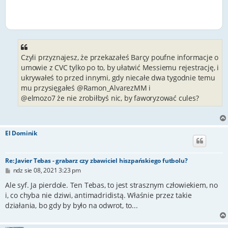
Czyli przyznajesz, że przekazałeś Barçy poufne informacje o
umowie z CVC tylko po to, by ułatwić Messiemu rejestrację, i
ukrywałeś to przed innymi, gdy niecałe dwa tygodnie temu
mu przysięgałeś @Ramon_AlvarezMM i
@elmozo7 że nie zrobiłbyś nic, by faworyzować cules?
El Dominik
Re: Javier Tebas - grabarz czy zbawiciel hiszpańskiego futbolu?
P
ndz sie 08, 2021 3:23 pm
o
s
Ale syf. Ja pierdole. Ten Tebas, to jest strasznym człowiekiem, no
t
i, co chyba nie dziwi, antimadridistą. Właśnie przez takie
działania, bo gdy by było na odwrot, to...