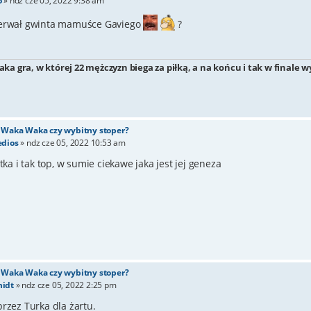
o
»
ndz cze 05, 2022 9:38 am
zerwał gwinta mamuśce Gaviego
?
taka gra, w której 22 mężczyzn biega za piłką, a na końcu i tak w finale
- Waka Waka czy wybitny stoper?
edios
»
ndz cze 05, 2022 10:53 am
otka i tak top, w sumie ciekawe jaka jest jej geneza
- Waka Waka czy wybitny stoper?
idt
»
ndz cze 05, 2022 2:25 pm
rzez Turka dla żartu.