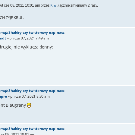
Krul
 wt cze 08, 2021 10:01 am przez
, łącznie zmieniany 2 razy.
CH ŻYJE KRUL.
- mąż Shakiry czy twitterowy napinacz
idt
»
pn cze 07, 2021 7:49 am
rugiej nie wyklucza :lenny:
- mąż Shakiry czy twitterowy napinacz
mpre
»
pn cze 07, 2021 8:30 am
ent Blaugrany
- mąż Shakiry czy twitterowy napinacz
cze 08, 2021 10:01 am