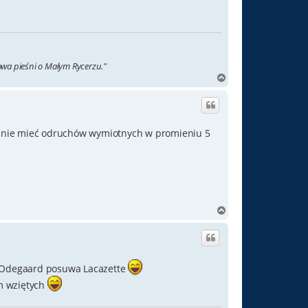
łowa pieśni o Małym Rycerzu."
N
a
g
ó
r
żna nie mieć odruchów wymiotnych w promieniu 5
ę
N
a
g
ó
r
e Odegaard posuwa Lacazette
ę
em wziętych