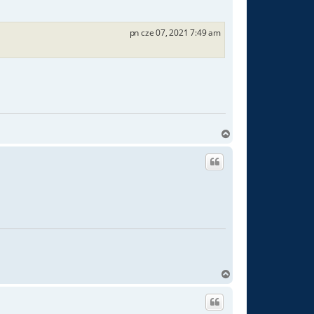
r
ę
pn cze 07, 2021 7:49 am
N
a
g
ó
r
ę
N
a
g
ó