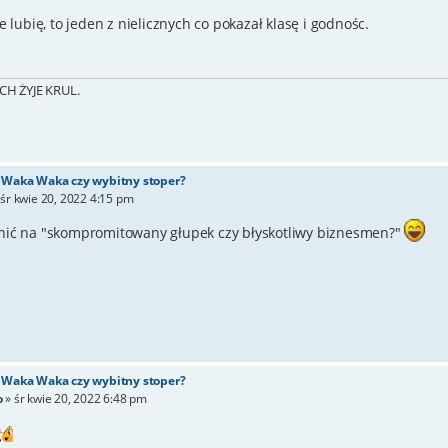
e lubię, to jeden z nielicznych co pokazał klasę i godnośc.
CH ŻYJE KRUL.
- Waka Waka czy wybitny stoper?
»
śr kwie 20, 2022 4:15 pm
nić na "skompromitowany głupek czy błyskotliwy biznesmen?"
- Waka Waka czy wybitny stoper?
o
»
śr kwie 20, 2022 6:48 pm