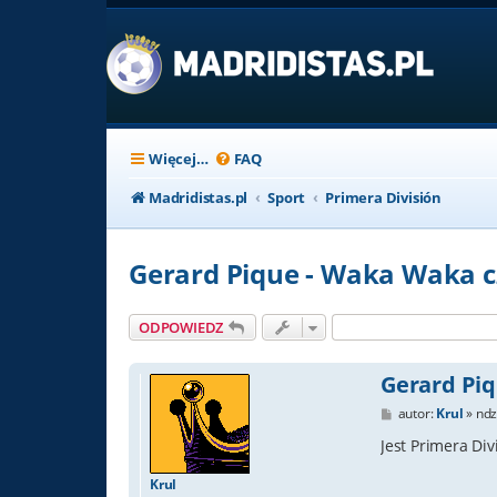
Więcej…
FAQ
Madridistas.pl
Sport
Primera División
Gerard Pique - Waka Waka c
ODPOWIEDZ
Gerard Piq
P
autor:
Krul
»
ndz
o
s
Jest Primera Div
t
Krul