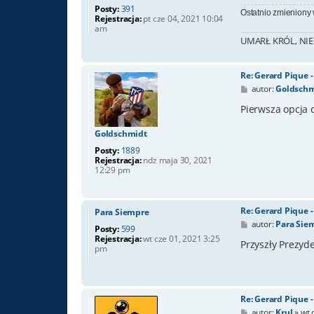
Posty:
391
Ostatnio zmieniony
Rejestracja:
pt cze 04, 2021 10:04
am
UMARŁ KRÓL, NIE
Re: Gerard Pique 
P
autor:
Goldschm
o
s
Pierwsza opcja d
t
Goldschmidt
Posty:
1889
Rejestracja:
ndz maja 30, 2021
12:29 pm
Re: Gerard Pique 
Para Siempre
P
autor:
Para Sie
Posty:
599
o
Rejestracja:
wt cze 01, 2021 3:25
s
Przyszły Prezyd
pm
t
Re: Gerard Pique 
P
autor:
Krul
»
wt 