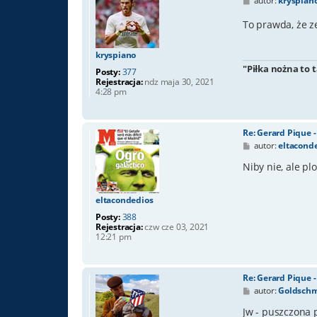
autor:
kryspian
o
s
To prawda, że 
t
kryspiano
"Piłka nożna to 
Posty:
377
Rejestracja:
ndz maja 30, 2021
4:28 pm
Re: Gerard Pique 
P
autor:
eltacond
o
s
Niby nie, ale pl
t
eltacondedios
Posty:
388
Rejestracja:
czw cze 03, 2021
12:21 pm
Re: Gerard Pique 
P
autor:
Goldschm
o
s
Jw - puszczona p