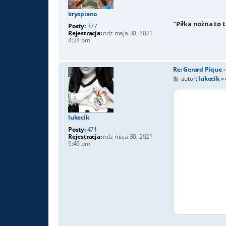
kryspiano
"Piłka nożna to 
Posty:
377
Rejestracja:
ndz maja 30, 2021
4:28 pm
Re: Gerard Pique 
P
autor:
lukecik
»
o
s
t
lukecik
Posty:
471
Rejestracja:
ndz maja 30, 2021
9:46 pm