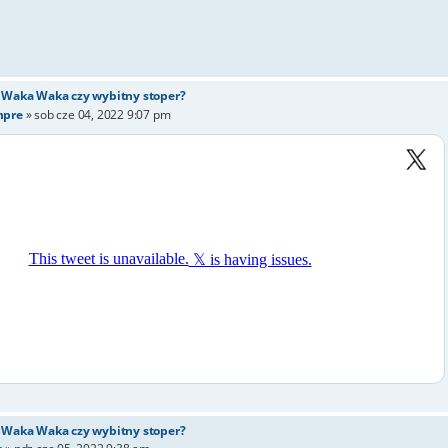
- Waka Waka czy wybitny stoper?
mpre
»
sob cze 04, 2022 9:07 pm
- Waka Waka czy wybitny stoper?