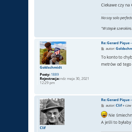
Ciekawe czy na 
No soy solo perfect
"W stepie szerokim,
Re: Gerard Pique 
P
autor:
Goldschm
o
s
To konto to chy
t
metrów od tego
Goldschmidt
Posty:
1889
Rejestracja:
ndz maja 30, 2021
12:29 pm
Re: Gerard Pique 
P
autor:
Clif
»
czw 
o
s
Nie śmiechn
t
A jeśli to byłab
Clif