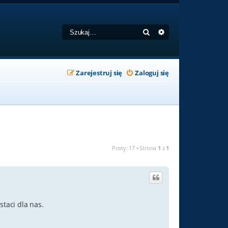
Szukaj
Wyszukiwanie zaa
Zarejestruj się
Zaloguj się
Posty: 17 • Strona
1
z
1
staci dla nas.