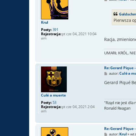
o
s
t
Goldschm
Pierwsza op
Krul
Posty:
391
Rejestracja:
pt cze 04, 2021 10:04
am
Racja, zmienio
UMARŁ KRÓL, NIE
Re: Gerard Pique 
P
autor:
Culé a m
o
s
Gerard Piqué Ber
t
Culé a muerte
Posty:
53
"Rząd nie jest dla
Rejestracja:
pt cze 04, 2021 2:04
Ronald Reagan
am
Re: Gerard Pique 
P
autor:
Krul
»
wt 