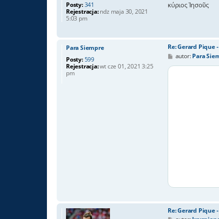
Posty:
341
κύριος Ἰησοῦς
Rejestracja:
ndz maja 30, 2021
5:03 pm
Re: Gerard Pique 
Para Siempre
P
autor:
Para Sie
Posty:
599
o
Rejestracja:
wt cze 01, 2021 3:25
s
pm
t
Re: Gerard Pique 
P