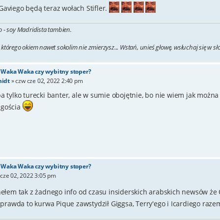
Gaviego będą teraz wołach Stifler.
o - soy Madridista tambien.
 którego okiem nawet sokolim nie zmierzysz... Wstań, unieś głowę, wsłuchaj się w s
- Waka Waka czy wybitny stoper?
idt
»
czw cze 02, 2022 2:40 pm
ba tylko turecki banter, ale w sumie obojętnie, bo nie wiem jak mo
 gościa
- Waka Waka czy wybitny stoper?
cze 02, 2022 3:05 pm
ełem tak z żadnego info od czasu insiderskich arabskich newsów ż
y prawda to kurwa Pique zawstydził Giggsa, Terry'ego i Icardiego raz