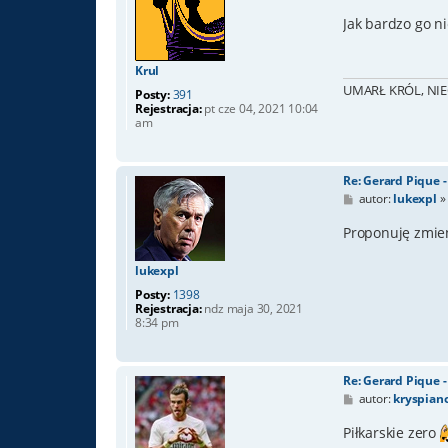
o
s
Jak bardzo go ni
t
Krul
UMARŁ KRÓL, NIE
Posty:
391
Rejestracja:
pt cze 04, 2021 10:04
am
Re: Gerard Pique 
P
autor:
lukexpl
o
s
Proponuję zmie
t
lukexpl
Posty:
1398
Rejestracja:
ndz maja 30, 2021
8:34 pm
Re: Gerard Pique 
P
autor:
kryspian
o
s
Piłkarskie zero
t