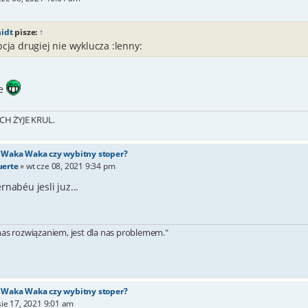
idt
pisze:
↑
cja drugiej nie wyklucza :lenny:
ne
CH ŻYJE KRUL.
- Waka Waka czy wybitny stoper?
uerte
»
wt cze 08, 2021 9:34 pm
nabéu jesli juz...
 nas rozwiązaniem, jest dla nas problemem."
- Waka Waka czy wybitny stoper?
sie 17, 2021 9:01 am