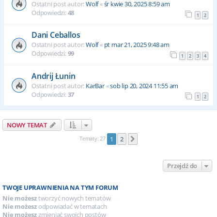
Ostatni post autor:
Wolf
«
śr kwie 30, 2025 8:59 am
Odpowiedzi:
48
1
2
Dani Ceballos
Ostatni post autor:
Wolf
«
pt mar 21, 2025 9:48 am
Odpowiedzi:
99
1
2
3
4
Andrij Łunin
Ostatni post autor:
KarBar
«
sob lip 20, 2024 11:55 am
Odpowiedzi:
37
1
2
NOWY TEMAT
Tematy: 27
1
2
Następna
Przejdź do
TWOJE UPRAWNIENIA NA TYM FORUM
Nie możesz
tworzyć nowych tematów
Nie możesz
odpowiadać w tematach
Nie możesz
zmieniać swoich postów