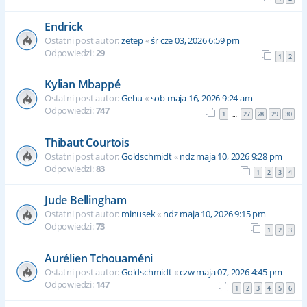
Endrick
Ostatni post autor:
zetep
«
śr cze 03, 2026 6:59 pm
Odpowiedzi:
29
1
2
Kylian Mbappé
Ostatni post autor:
Gehu
«
sob maja 16, 2026 9:24 am
Odpowiedzi:
747
1
27
28
29
30
…
Thibaut Courtois
Ostatni post autor:
Goldschmidt
«
ndz maja 10, 2026 9:28 pm
Odpowiedzi:
83
1
2
3
4
Jude Bellingham
Ostatni post autor:
minusek
«
ndz maja 10, 2026 9:15 pm
Odpowiedzi:
73
1
2
3
Aurélien Tchouaméni
Ostatni post autor:
Goldschmidt
«
czw maja 07, 2026 4:45 pm
Odpowiedzi:
147
1
2
3
4
5
6