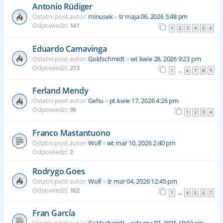
Antonio Rüdiger
Ostatni post autor:
minusek
«
śr maja 06, 2026 5:48 pm
Odpowiedzi:
141
1
2
3
4
5
6
Eduardo Camavinga
Ostatni post autor:
Goldschmidt
«
wt kwie 28, 2026 9:23 pm
Odpowiedzi:
213
1
6
7
8
9
…
Ferland Mendy
Ostatni post autor:
Gehu
«
pt kwie 17, 2026 4:26 pm
Odpowiedzi:
95
1
2
3
4
Franco Mastantuono
Ostatni post autor:
Wolf
«
wt mar 10, 2026 2:40 pm
Odpowiedzi:
2
Rodrygo Goes
Ostatni post autor:
Wolf
«
śr mar 04, 2026 12:45 pm
Odpowiedzi:
162
1
4
5
6
7
…
Fran García