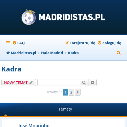
FAQ
Zarejestruj się
Zaloguj się
S
Madridistas.pl
Hala Madrid
Kadra
z
Kadra
u
k
Szukaj
Wyszukiwanie za
NOWY TEMAT
a
Tematy: 27
1
2
Następna
j
Tematy
José Mourinho