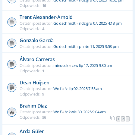
Ostatni post autor:
Goldschmidt
«
ndz gru 07, 2025 10:02 pm
Odpowiedzi:
16
Trent Alexander-Arnold
Ostatni post autor:
Goldschmidt
«
ndz gru 07, 2025 4:13 pm
Odpowiedzi:
4
Gonzalo García
Ostatni post autor:
Goldschmidt
«
pn sie 11, 2025 3:58 pm
Álvaro Carreras
Ostatni post autor:
minusek
«
czw lip 17, 2025 9:30 am
Odpowiedzi:
1
Dean Huijsen
Ostatni post autor:
Wolf
«
śr lip 02, 2025 7:55 am
Odpowiedzi:
9
Brahim Díaz
Ostatni post autor:
Wolf
«
śr kwie 30, 2025 9:04 am
Odpowiedzi:
56
1
2
3
Arda Güler