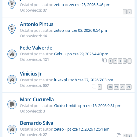
Ostatni post autor:
zetep
«
czw cze 25, 2026 5:46 pm
Odpowiedzi:
37
1
2
Antonio Pintus
Ostatni post autor:
zetep
«
śr cze 03, 2026 9:54 pm
Odpowiedzi:
14
Fede Valverde
Ostatni post autor:
Gehu
«
pn cze 29, 2026 4:40 pm
Odpowiedzi:
121
1
2
3
4
5
Vinicius Jr
Ostatni post autor:
lukexpl
«
sob cze 27, 2026 7:03 pm
Odpowiedzi:
507
1
18
19
20
21
…
Marc Cucurella
Ostatni post autor:
Goldschmidt
«
pn cze 15, 2026 9:31 pm
Odpowiedzi:
3
Bernardo Silva
Ostatni post autor:
zetep
«
pt cze 12, 2026 12:54 am
Odpowiedzi:
27
1
2