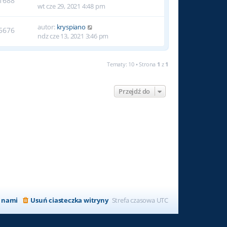
1688
wt cze 29, 2021 4:48 pm
autor:
kryspiano
5676
ndz cze 13, 2021 3:46 pm
Tematy: 10 • Strona
1
z
1
Przejdź do
z nami
Usuń ciasteczka witryny
Strefa czasowa
UTC