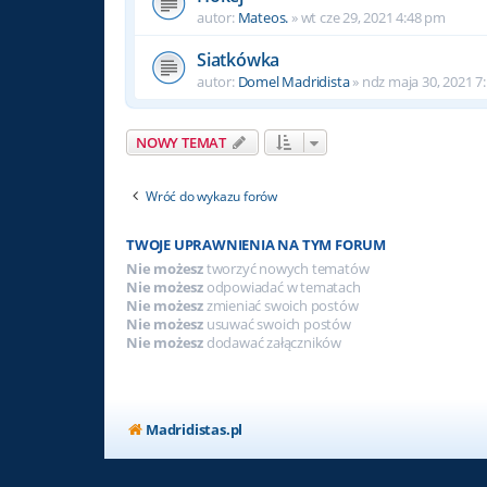
autor:
Mateos.
»
wt cze 29, 2021 4:48 pm
Siatkówka
autor:
Domel Madridista
»
ndz maja 30, 2021 7
NOWY TEMAT
Wróć do wykazu forów
TWOJE UPRAWNIENIA NA TYM FORUM
Nie możesz
tworzyć nowych tematów
Nie możesz
odpowiadać w tematach
Nie możesz
zmieniać swoich postów
Nie możesz
usuwać swoich postów
Nie możesz
dodawać załączników
Madridistas.pl