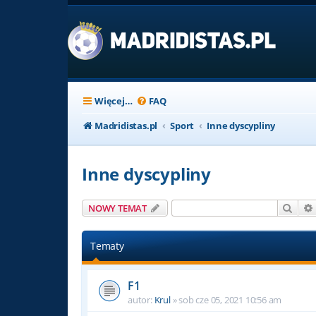
Więcej…
FAQ
Madridistas.pl
Sport
Inne dyscypliny
Inne dyscypliny
Szuk
NOWY TEMAT
Tematy
F1
autor:
Krul
»
sob cze 05, 2021 10:56 am