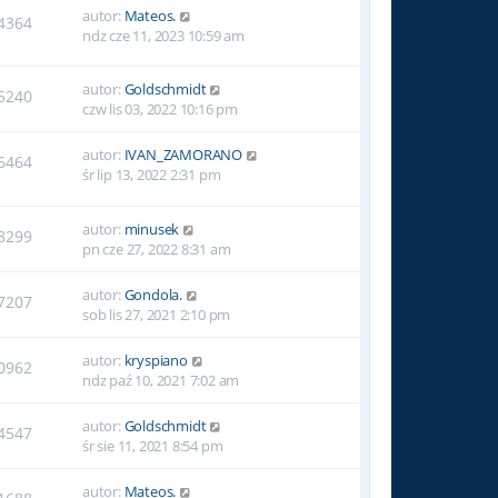
autor:
Mateos.
4364
ndz cze 11, 2023 10:59 am
autor:
Goldschmidt
5240
czw lis 03, 2022 10:16 pm
autor:
IVAN_ZAMORANO
6464
śr lip 13, 2022 2:31 pm
autor:
minusek
8299
pn cze 27, 2022 8:31 am
autor:
Gondola.
7207
sob lis 27, 2021 2:10 pm
autor:
kryspiano
0962
ndz paź 10, 2021 7:02 am
autor:
Goldschmidt
4547
śr sie 11, 2021 8:54 pm
autor:
Mateos.