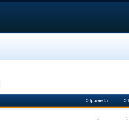
aj
Wyszukiwanie zaawansowane
Odpowiedzi
Od
12
5