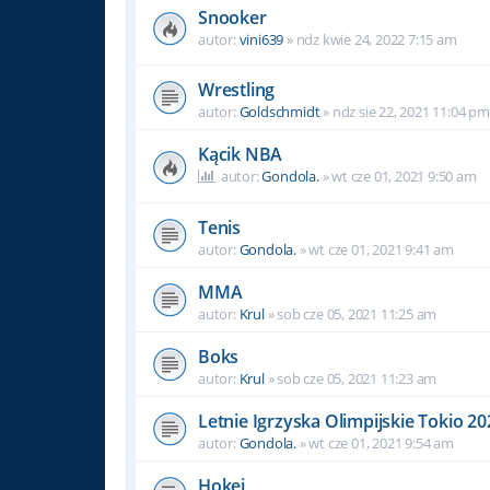
Snooker
autor:
vini639
»
ndz kwie 24, 2022 7:15 am
Wrestling
autor:
Goldschmidt
»
ndz sie 22, 2021 11:04 pm
Kącik NBA
autor:
Gondola.
»
wt cze 01, 2021 9:50 am
Tenis
autor:
Gondola.
»
wt cze 01, 2021 9:41 am
MMA
autor:
Krul
»
sob cze 05, 2021 11:25 am
Boks
autor:
Krul
»
sob cze 05, 2021 11:23 am
Letnie Igrzyska Olimpijskie Tokio 20
autor:
Gondola.
»
wt cze 01, 2021 9:54 am
Hokej