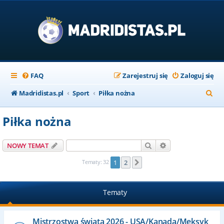
FAQ
Zarejestruj się
Zaloguj się
S
Madridistas.pl
Sport
Piłka nożna
z
Piłka nożna
u
k
Szukaj
Wyszukiwanie za
NOWY TEMAT
a
Tematy: 32
1
2
Następna
j
Tematy
Mistrzostwa świata 2026 - USA/Kanada/Meksyk