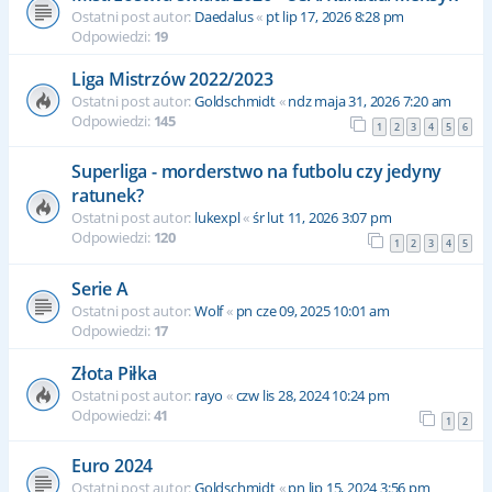
Ostatni post autor:
Daedalus
«
pt lip 17, 2026 8:28 pm
Odpowiedzi:
19
Liga Mistrzów 2022/2023
Ostatni post autor:
Goldschmidt
«
ndz maja 31, 2026 7:20 am
Odpowiedzi:
145
1
2
3
4
5
6
Superliga - morderstwo na futbolu czy jedyny
ratunek?
Ostatni post autor:
lukexpl
«
śr lut 11, 2026 3:07 pm
Odpowiedzi:
120
1
2
3
4
5
Serie A
Ostatni post autor:
Wolf
«
pn cze 09, 2025 10:01 am
Odpowiedzi:
17
Złota Piłka
Ostatni post autor:
rayo
«
czw lis 28, 2024 10:24 pm
Odpowiedzi:
41
1
2
Euro 2024
Ostatni post autor:
Goldschmidt
«
pn lip 15, 2024 3:56 pm