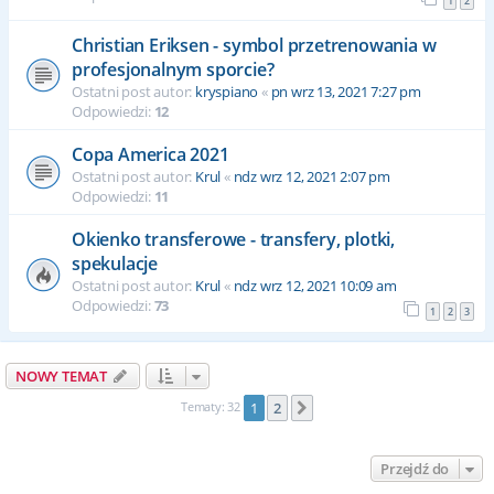
1
2
Christian Eriksen - symbol przetrenowania w
profesjonalnym sporcie?
Ostatni post autor:
kryspiano
«
pn wrz 13, 2021 7:27 pm
Odpowiedzi:
12
Copa America 2021
Ostatni post autor:
Krul
«
ndz wrz 12, 2021 2:07 pm
Odpowiedzi:
11
Okienko transferowe - transfery, plotki,
spekulacje
Ostatni post autor:
Krul
«
ndz wrz 12, 2021 10:09 am
Odpowiedzi:
73
1
2
3
NOWY TEMAT
Tematy: 32
1
2
Następna
Przejdź do