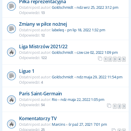
Piłka reprezentacyjna
Ostatni post autor:
Goldschmidt
«
ndz wrz 25, 2022 3:12 pm
Odpowiedzi:
13
Zmiany w piłce nożnej
Ostatni post autor:
labeleq
«
pn lip 18, 2022 1:32 pm
Odpowiedzi:
12
Liga Mistrzów 2021/22
Ostatni post autor:
Goldschmidt
«
czw cze 02, 2022 1:09 pm
Odpowiedzi:
122
1
2
3
4
5
Ligue 1
Ostatni post autor:
Goldschmidt
«
ndz maja 29, 2022 11:54 pm
Odpowiedzi:
4
Paris Saint-Germain
Ostatni post autor:
Rio
«
ndz maja 22, 2022 1:05 pm
Odpowiedzi:
54
1
2
3
Komentatorzy TV
Ostatni post autor:
Marcins
«
śr paź 27, 2021 7:01 pm
Odpowiedzi:
25