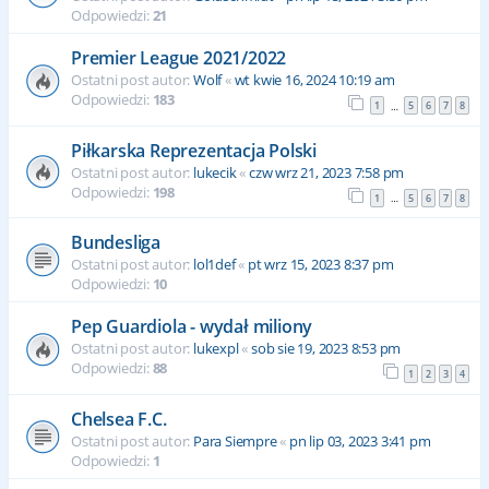
Odpowiedzi:
21
Premier League 2021/2022
Ostatni post autor:
Wolf
«
wt kwie 16, 2024 10:19 am
Odpowiedzi:
183
1
5
6
7
8
…
Piłkarska Reprezentacja Polski
Ostatni post autor:
lukecik
«
czw wrz 21, 2023 7:58 pm
Odpowiedzi:
198
1
5
6
7
8
…
Bundesliga
Ostatni post autor:
lol1def
«
pt wrz 15, 2023 8:37 pm
Odpowiedzi:
10
Pep Guardiola - wydał miliony
Ostatni post autor:
lukexpl
«
sob sie 19, 2023 8:53 pm
Odpowiedzi:
88
1
2
3
4
Chelsea F.C.
Ostatni post autor:
Para Siempre
«
pn lip 03, 2023 3:41 pm
Odpowiedzi:
1