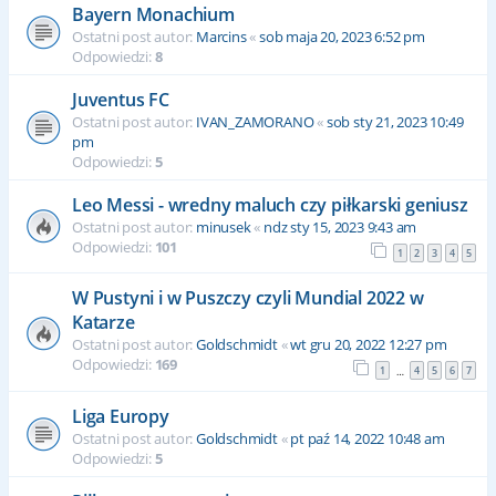
Bayern Monachium
Ostatni post autor:
Marcins
«
sob maja 20, 2023 6:52 pm
Odpowiedzi:
8
Juventus FC
Ostatni post autor:
IVAN_ZAMORANO
«
sob sty 21, 2023 10:49
pm
Odpowiedzi:
5
Leo Messi - wredny maluch czy piłkarski geniusz
Ostatni post autor:
minusek
«
ndz sty 15, 2023 9:43 am
Odpowiedzi:
101
1
2
3
4
5
W Pustyni i w Puszczy czyli Mundial 2022 w
Katarze
Ostatni post autor:
Goldschmidt
«
wt gru 20, 2022 12:27 pm
Odpowiedzi:
169
1
4
5
6
7
…
Liga Europy
Ostatni post autor:
Goldschmidt
«
pt paź 14, 2022 10:48 am
Odpowiedzi:
5