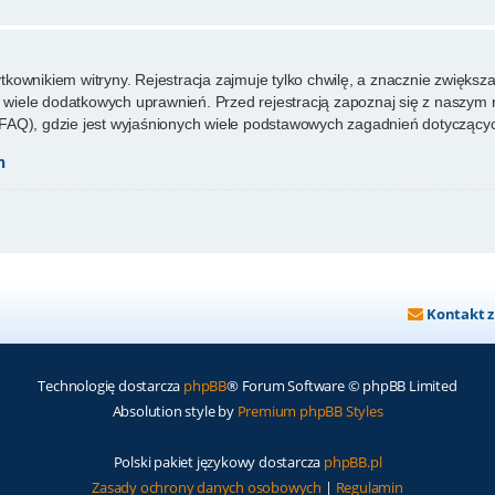
ownikiem witryny. Rejestracja zajmuje tylko chwilę, a znacznie zwiększa 
wiele dodatkowych uprawnień. Przed rejestracją zapoznaj się z naszy
FAQ), gdzie jest wyjaśnionych wiele podstawowych zagadnień dotyczącyc
h
Kontakt 
Technologię dostarcza
phpBB
® Forum Software © phpBB Limited
Absolution style by
Premium phpBB Styles
Polski pakiet językowy dostarcza
phpBB.pl
Zasady ochrony danych osobowych
|
Regulamin