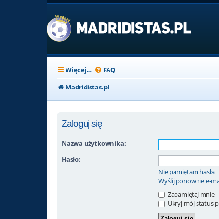
Więcej…
FAQ
Madridistas.pl
Zaloguj się
Nazwa użytkownika:
Hasło:
Nie pamiętam hasła
Wyślij ponownie e-ma
Zapamiętaj mnie
Ukryj mój status po