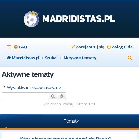
FAQ
Zarejestruj się
Zaloguj się
S
Madridistas.pl
Szukaj
Aktywne tematy
z
Aktywne tematy
u
k
Wyszukiwanie zaawansowane
a
Szukaj
Wyszukiwanie zaawansowane
j
Znaleziono 3 wyniki • Strona
1
z
1
Tematy
Kto i dlaczego powinien dojść do Realu?