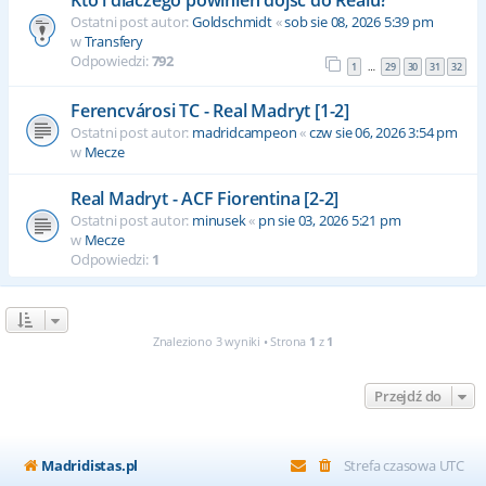
Ostatni post autor:
Goldschmidt
«
sob sie 08, 2026 5:39 pm
w
Transfery
Odpowiedzi:
792
1
29
30
31
32
…
Ferencvárosi TC - Real Madryt [1-2]
Ostatni post autor:
madridcampeon
«
czw sie 06, 2026 3:54 pm
w
Mecze
Real Madryt - ACF Fiorentina [2-2]
Ostatni post autor:
minusek
«
pn sie 03, 2026 5:21 pm
w
Mecze
Odpowiedzi:
1
Znaleziono 3 wyniki • Strona
1
z
1
Przejdź do
Madridistas.pl
Strefa czasowa
UTC