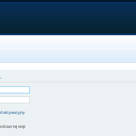
.
il aktywacyjny
dczas tej sesji