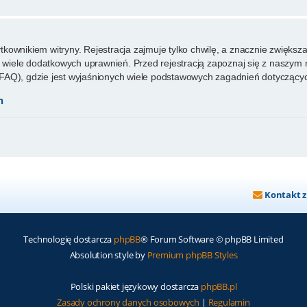
ownikiem witryny. Rejestracja zajmuje tylko chwilę, a znacznie zwiększa 
wiele dodatkowych uprawnień. Przed rejestracją zapoznaj się z naszy
FAQ), gdzie jest wyjaśnionych wiele podstawowych zagadnień dotyczącyc
h
Kontakt 
Technologię dostarcza
phpBB
® Forum Software © phpBB Limited
Absolution style by
Premium phpBB Styles
Polski pakiet językowy dostarcza
phpBB.pl
Zasady ochrony danych osobowych
|
Regulamin